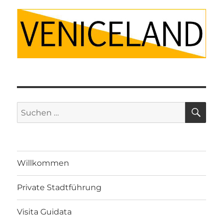
SU
Suche
nach:
Willkommen
Private Stadtführung
Visita Guidata