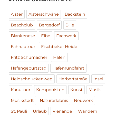
Alster
Alsterschwäne
Backstein
Beachclub
Bergedorf
Bille
Blankenese
Elbe
Fachwerk
Fahrradtour
Fischbeker Heide
Fritz Schumacher
Hafen
Hafengeburtstag
Hafenrundfahrt
Heidschnuckenweg
Herbertstraße
Insel
Kanutour
Komponisten
Kunst
Musik
Musikstadt
Naturerlebnis
Neuwerk
St. Pauli
Urlaub
Vierlande
Wandern