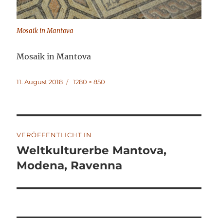
Mosaik in Mantova
Mosaik in Mantova
Veröffentlicht
Volle
11. August 2018
1280 × 850
am
Größe
Beitragsnavigation
VERÖFFENTLICHT IN
Weltkulturerbe Mantova,
Modena, Ravenna