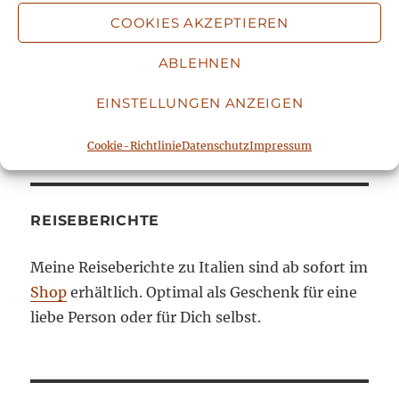
der Anmeldung, dem Versand, der statistischen
COOKIES AKZEPTIEREN
Auswertung und Abbestellmöglichkeiten
ABLEHNEN
stehen unter
Datenschutz
. Mit der Absendung
Deiner Anmeldung stimmst Du diesen
EINSTELLUNGEN ANZEIGEN
Datenschutzbedingungen zu.
Cookie-Richtlinie
Datenschutz
Impressum
REISEBERICHTE
Meine Reiseberichte zu Italien sind ab sofort im
Shop
erhältlich. Optimal als Geschenk für eine
liebe Person oder für Dich selbst.