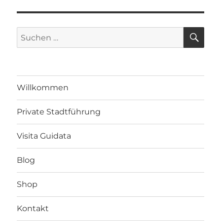
SU
Suche
nach:
Willkommen
Private Stadtführung
Visita Guidata
Blog
Shop
Kontakt