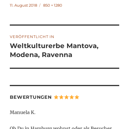
Veröffentlicht
Volle
11. August 2018
850 × 1280
am
Größe
Beitragsnavigation
VERÖFFENTLICHT IN
Weltkulturerbe Mantova,
Modena, Ravenna
BEWERTUNGEN
Manuela K.
Ob Du in Hamburg wohnst oder als Besucher