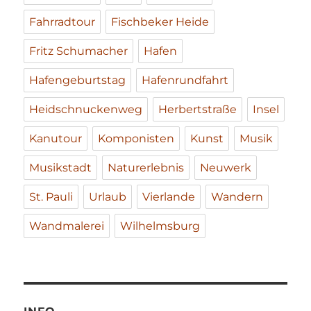
Fahrradtour
Fischbeker Heide
Fritz Schumacher
Hafen
Hafengeburtstag
Hafenrundfahrt
Heidschnuckenweg
Herbertstraße
Insel
Kanutour
Komponisten
Kunst
Musik
Musikstadt
Naturerlebnis
Neuwerk
St. Pauli
Urlaub
Vierlande
Wandern
Wandmalerei
Wilhelmsburg