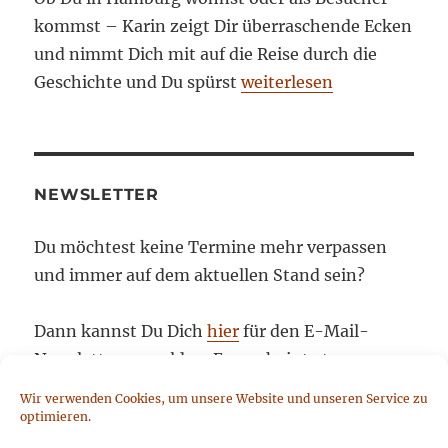
kommst – Karin zeigt Dir überraschende Ecken
und nimmt Dich mit auf die Reise durch die
Geschichte und Du spürst
weiterlesen
NEWSLETTER
Du möchtest keine Termine mehr verpassen
und immer auf dem aktuellen Stand sein?
Dann kannst Du Dich
hier
für den E-Mail-
Newsletter anmelden. Er erscheint etwa
monatlich, ist kostenlos und informiert über
Wir verwenden Cookies, um unsere Website und unseren Service zu
Aktivitäten und Neuigkeiten von Piazza
optimieren.
Amburgo. Informationen zur Protokollierung