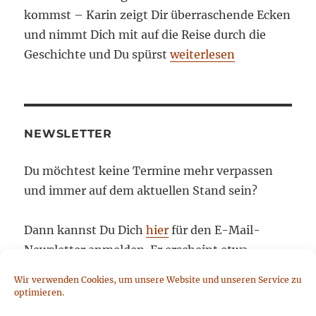
kommst – Karin zeigt Dir überraschende Ecken
und nimmt Dich mit auf die Reise durch die
Geschichte und Du spürst
weiterlesen
NEWSLETTER
Du möchtest keine Termine mehr verpassen
und immer auf dem aktuellen Stand sein?
Dann kannst Du Dich
hier
für den E-Mail-
Newsletter anmelden. Er erscheint etwa
monatlich, ist kostenlos und informiert über
Wir verwenden Cookies, um unsere Website und unseren Service zu
Aktivitäten und Neuigkeiten von Piazza
optimieren.
Amburgo. Informationen zur Protokollierung