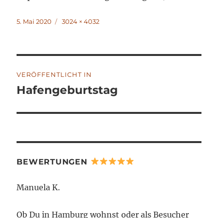
Veröffentlicht
Volle
5. Mai 2020
3024 × 4032
am
Größe
Beitragsnavigation
VERÖFFENTLICHT IN
Hafengeburtstag
BEWERTUNGEN
Manuela K.
Ob Du in Hamburg wohnst oder als Besucher