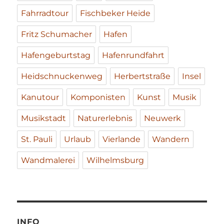
Fahrradtour
Fischbeker Heide
Fritz Schumacher
Hafen
Hafengeburtstag
Hafenrundfahrt
Heidschnuckenweg
Herbertstraße
Insel
Kanutour
Komponisten
Kunst
Musik
Musikstadt
Naturerlebnis
Neuwerk
St. Pauli
Urlaub
Vierlande
Wandern
Wandmalerei
Wilhelmsburg
INFO