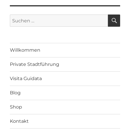
SU
Suche
nach:
Willkommen
Private Stadtführung
Visita Guidata
Blog
Shop
Kontakt