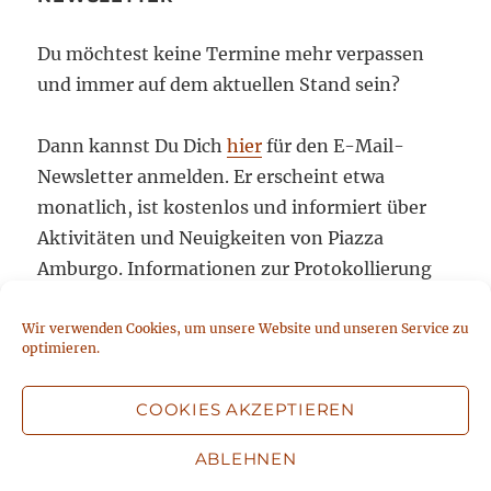
Du möchtest keine Termine mehr verpassen
und immer auf dem aktuellen Stand sein?
Dann kannst Du Dich
hier
für den E-Mail-
Newsletter anmelden. Er erscheint etwa
monatlich, ist kostenlos und informiert über
Aktivitäten und Neuigkeiten von Piazza
Amburgo. Informationen zur Protokollierung
der Anmeldung, dem Versand, der statistischen
Auswertung und Abbestellmöglichkeiten
Wir verwenden Cookies, um unsere Website und unseren Service zu
optimieren.
stehen unter
Datenschutz
. Mit der Absendung
Deiner Anmeldung stimmst Du diesen
COOKIES AKZEPTIEREN
Datenschutzbedingungen zu.
ABLEHNEN