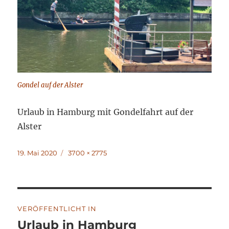
Gondel auf der Alster
Urlaub in Hamburg mit Gondelfahrt auf der
Alster
Veröffentlicht
Volle
19. Mai 2020
3700 × 2775
am
Größe
Beitragsnavigation
VERÖFFENTLICHT IN
Urlaub in Hamburg