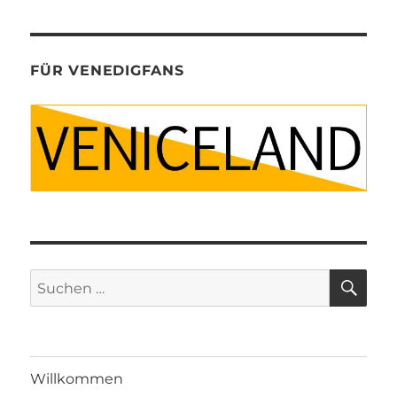
FÜR VENEDIGFANS
SU
Suche
nach:
Willkommen