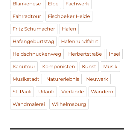
Blankenese
Elbe
Fachwerk
Fahrradtour
Fischbeker Heide
Fritz Schumacher
Hafen
Hafengeburtstag
Hafenrundfahrt
Heidschnuckenweg
Herbertstraße
Insel
Kanutour
Komponisten
Kunst
Musik
Musikstadt
Naturerlebnis
Neuwerk
St. Pauli
Urlaub
Vierlande
Wandern
Wandmalerei
Wilhelmsburg