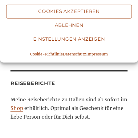
Amburgo. Informationen zur Protokollierung
COOKIES AKZEPTIEREN
der Anmeldung, dem Versand, der statistischen
Auswertung und Abbestellmöglichkeiten
ABLEHNEN
stehen unter
Datenschutz
. Mit der Absendung
EINSTELLUNGEN ANZEIGEN
Deiner Anmeldung stimmst Du diesen
Datenschutzbedingungen zu.
Cookie-Richtlinie
Datenschutz
Impressum
REISEBERICHTE
Meine Reiseberichte zu Italien sind ab sofort im
Shop
erhältlich. Optimal als Geschenk für eine
liebe Person oder für Dich selbst.