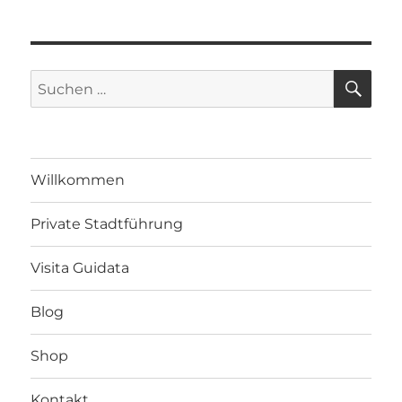
SU
Suche
nach:
Willkommen
Private Stadtführung
Visita Guidata
Blog
Shop
Kontakt