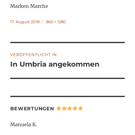
Marken Marche
Veröffentlicht
Volle
17. August 2018
960 × 1280
am
Größe
Beitragsnavigation
VERÖFFENTLICHT IN
In Umbria angekommen
BEWERTUNGEN
Manuela K.