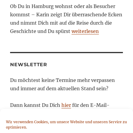
Ob Du in Hamburg wohnst oder als Besucher
kommst – Karin zeigt Dir überraschende Ecken
und nimmt Dich mit auf die Reise durch die
Geschichte und Du spürst
weiterlesen
NEWSLETTER
Du möchtest keine Termine mehr verpassen
und immer auf dem aktuellen Stand sein?
Dann kannst Du Dich
hier
für den E-Mail-
Newsletter anmelden. Er erscheint etwa
monatlich, ist kostenlos und informiert über
Wir verwenden Cookies, um unsere Website und unseren Service zu
optimieren.
Aktivitäten und Neuigkeiten von Piazza