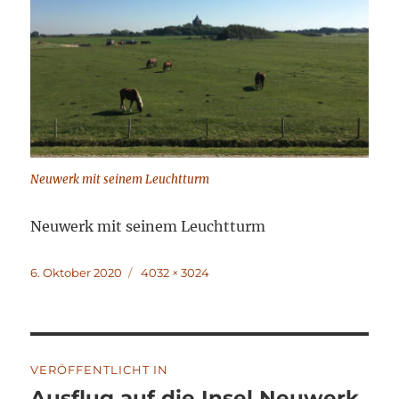
Neuwerk mit seinem Leuchtturm
Neuwerk mit seinem Leuchtturm
Veröffentlicht
Volle
6. Oktober 2020
4032 × 3024
am
Größe
Beitragsnavigation
VERÖFFENTLICHT IN
Ausflug auf die Insel Neuwerk