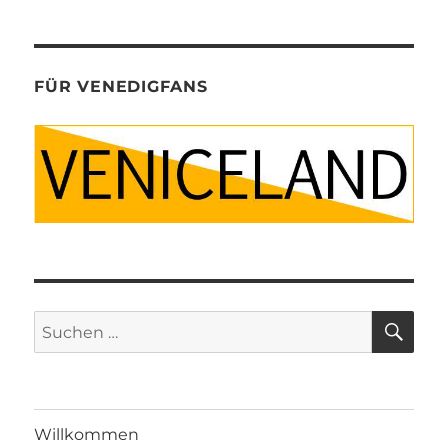
FÜR VENEDIGFANS
SU
Suche
nach:
Willkommen