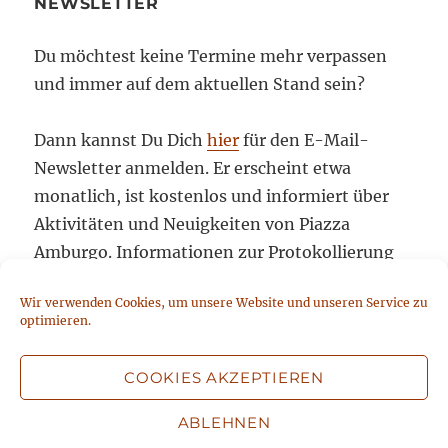
NEWSLETTER
Du möchtest keine Termine mehr verpassen
und immer auf dem aktuellen Stand sein?
Dann kannst Du Dich
hier
für den E-Mail-
Newsletter anmelden. Er erscheint etwa
monatlich, ist kostenlos und informiert über
Aktivitäten und Neuigkeiten von Piazza
Amburgo. Informationen zur Protokollierung
der Anmeldung, dem Versand, der statistischen
Wir verwenden Cookies, um unsere Website und unseren Service zu
Auswertung und Abbestellmöglichkeiten
optimieren.
stehen unter
Datenschutz
. Mit der Absendung
Deiner Anmeldung stimmst Du diesen
COOKIES AKZEPTIEREN
Datenschutzbedingungen zu.
ABLEHNEN